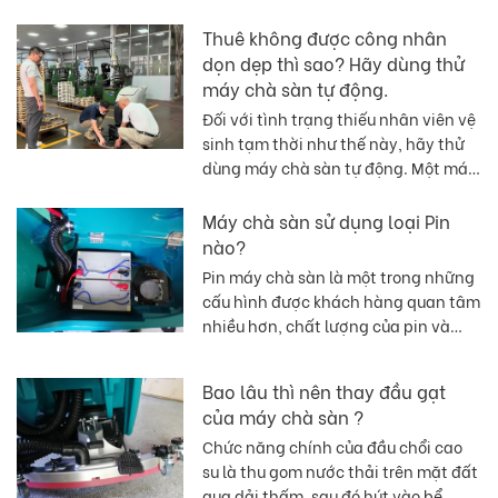
dụng, bạn không thể chỉ dùng chổi
Thuê không được công nhân
khi vệ sinh 5S. Nếu bạn dùng chổi
dọn dẹp thì sao? Hãy dùng thử
trực tiếp, nó sẽ bị bám bụi. Không
máy chà sàn tự động.
sạch sẽ khi sử dụng cây lau sàn
thông thường trong các vết xe nâng
Đối với tình trạng thiếu nhân viên vệ
trên mặt đất đầy bụi. Dưới đây là
sinh tạm thời như thế này, hãy thử
một số thiết bị vệ sinh kho
dùng máy chà sàn tự động. Một máy
xưởng.hợp với kho xưởng sản xuất?
thay thế 6-8 công nhân.
Máy chà sàn sử dụng loại Pin
nào?
Pin máy chà sàn là một trong những
cấu hình được khách hàng quan tâm
nhiều hơn, chất lượng của pin và
thời gian sử dụng thường quyết định
chất lượng của toàn bộ máy.
Bao lâu thì nên thay đầu gạt
của máy chà sàn ?
Chức năng chính của đầu chổi cao
su là thu gom nước thải trên mặt đất
qua dải thấm, sau đó hút vào bể