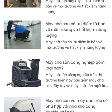
Máy chà sàn đẩy tay có ưu điểm là
bảo vệ môi trường và tiết kiệm năng
lượng
Máy chà sàn có ưu điểm là bảo
vệ môi trường và tiết kiệm năng
lượng
Máy chà sàn có ưu điểm là bảo vệ
môi trường và tiết kiệm năng lượng
Máy chà sàn công nghiệp gồm
loại nào?
Máy chà sàn công nghiệp trên thị
trường hiện nay bao gồm máy chà
sàn đẩy tay và máy chà sàn ngồi lái,
hai loại máy chà sàn này được sử
dụng phổ biến. Nhà máy, nhà xưởng
Máy chà sàn và máy quét rác có
cần vệ sinh có thể chọn một máy
phù hợp với nhà kho công
chà sàn công nghiệp phù hợp theo
nghiệp không?