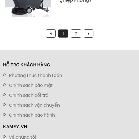
nhu cầu làm sạch sàn của mình.
1
2
HỖ TRỢ KHÁCH HÀNG
Phương thức thanh toán
Chính sách bảo mật
Chính sách đổi trả
Chính sách vận chuyển
Chính sách bảo hành
KAMEY.VN
Về chúng tôi