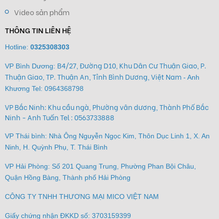
Video sản phẩm
THÔNG TIN LIÊN HỆ
Hotline:
0325308303
B4/27, Đường D10, Khu Dân Cư Thuận Giao, P.
VP Bình Dương:
Thuận Giao, TP. Thuận An, Tỉnh Bình Dương, Việt Nam
- Anh
Khương Tel:
0964368798
VP Bắc Ninh: Khu cầu ngà, Phường vân dương, Thành Phố Bắc
Ninh - Anh Tuấn Tel : 0563733888
VP Thái bình: Nhà Ông Nguyễn Ngọc Kim, Thôn Dục Linh 1, X. An
Ninh, H. Quỳnh Phụ, T. Thái Bình
VP Hải Phòng: Số 201 Quang Trung, Phường Phan Bội Châu,
Quận Hồng Bàng, Thành phố Hải Phòng
CÔNG TY TNHH THƯƠNG MẠI MICO VIỆT NAM
Giấy chứng nhận ĐKKD số: 3703159399