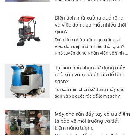
chứa nước thải. Vì vậy, thông
thường cần phải bảo dưỡng đầu
Diện tích nhà xưởng quá rộng
chổi cao su, nếu không sẽ làm cho
và việc dọn dẹp mất nhiều thời
nước không sạch
gian?
Diện tích nhà xưởng quá rộng và
việc dọn dẹp mất nhiều thời gian?
Khó tuyển dụng Nhân viên vệ sinh ?
Một xe quét rác có thể dễ dàng giải
quyết giúp bạn!
Tại sao nên chọn sử dụng máy
chà sàn và xe quét rác để làm
sạch?
Tại sao nên chọn sử dụng máy chà
sàn và xe quét rác để làm sạch?
Máy chà sàn đẩy tay có ưu điểm
là bảo vệ môi trường và tiết
kiệm năng lượng