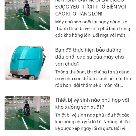
ĐƯỢC YÊU THÍCH PHỔ BIẾN VỚI
CÁC KHO HÀNG LỚN!
Máy chà sàn ngồi lái ngày càng trở
thành thiết bị vệ sinh phổ biến trong
các kho hàng lớn. Đối mặt với mặt
bằng rộng hàng chục nghìn mét
vuông, khi cần vệ sinh thì phải làm
Bạn đã thực hiện bảo dưỡng
thế nào? Nhiều nhà kho lớn sẽ chọn
đầu chổi cao su của máy chà
sử dụng máy chà sàn ngồi lái hoàn
sàn chưa?
toàn tự động. Máy chà sàn hoạt
Thông thường, khi chúng ta sử dụng
động một nút dễ sử dụng, hiệu quả
máy chà sàn để làm sạch bề mặt thô
làm sạch cao, tiệt kiểm chi phí lao
ráp hơn, dải thấm sẽ bị mòn rất
động, dễ quản lý.
nhanh. Ví dụ, khi lau sàn xi măng,
chúng ta phải luôn chú ý đến độ hao
Thiết bị vệ sinh nào phù hợp với
mòn của các dải cao su, sau khi hao
kho xưởng sản xuất?
mòn nên thay các dải cao su càng
Thiết bị vệ sinh nào phù Hầu hết các
sớm càng tốt để tránh làm xước nền
kho hàng chủ yếu là kệ. Những chiếc
hoặc mòn các đầu gạt.
kệ được xếp ngay lối đi giữa. Bởi vì
các kệ chứa đầy những thứ cần sử