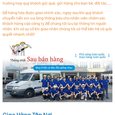
trường hợp quý khách gửi quà, gửi hàng cho bạn bè, đối tác,….
Để hàng hóa được giao chính xác, ngay sau khi quý khách
chuyển tiền xin vui lòng thông báo cho nhân viên chăm sóc
khách hàng của công ty để chúng tôi lưu lại thông tin người
nhận. Khi có sự cố khi giao nhận chúng tôi có thể liên hệ và giải
quyết nhanh nhất!
Giao Hàng Tận Nơi